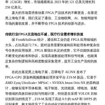
率（CAGR）增长，市场规模将从 2023 年的 121 亿美元增长到
258 亿美元。
庞大的市场需求推动着
FPGA 产品技术的不断更迭，在慕尼
黑上海电子展，我们见证了通信、工业物联网、AI、智能驾驶等
市场的蓬勃发展，并不断带动 FPGA 技术的创新与进步。
传统行业
FPGA主流地位不减，医疗行业需求增长快速
据
Frost&Sullivan 统计，通信和工业仍是 FPGA 应用领域的
大头，占比高达72.7％。面对这类需要快速响应和处理各种复杂信
号任务的应用场景，FPGA 展现出长足的优势，它不仅能快速适应
不断变化的标准和协议，实现高速数据处理和信号转换，也能满
足复杂控制逻辑和高精度数据采集需求，提升工业生产流程的效
率。
在此次慕尼黑上海电子展，芯驿电子
ALINX 发布了
FPGA+GPU 异架构视频图像处理开发平台 Z19-M 新品，它基于
AMD Zynq UltraScale+ MPSoC + NVIDIA Jetson Orin NX 的异构设
计，能够实现半导体检测、电子制造、光伏能源、锂电池、装配
等领域的高效目标识别与性能计算，特别是在采用 YOLOX 目标
识别算法的情况下，Z19-M 实现了高达 0.9 的 mAP 和 50FPS 的
识别速度，极大地提升了工业自动化过程中的视觉处理能力。