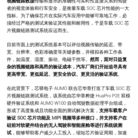
视频链路数据
传输和显示的准确性与实时性直接关系到驾驶
者的视觉体验和行车安全，是衡量车载 SOC 芯片性能的一大
指标。为了确保芯片在实际汽车应用中能够可靠地工作，必
须经过严格的测试来验证其性能和耐用性，于是车载 SOC 芯
片视频链路测试系统应运而生。
目前市面上的测试系统基本可以评估视频传输的延迟、带
宽、分辨率、色彩准确度等关键参数，并模拟各种工作条
件，如温度、湿度、振动、电磁干扰等。
然而，面对日益复
杂的视频链路和高昂的验证成本，汽车厂商们开始追寻具有
更高带宽、更低延迟、更安全协议、更灵活的验证系统
。
在此背景下，芯驿电子 AUMO 联合芯华章打造了车载 SOC 芯
片视频链路测试系统，该系统由芯华章桦捷 HuaPro P2E 双模
硬件验证系统和 AUMO W100 自动驾驶数据处理平台组成，
形成了高度集成且功能全面的测试解决方案，
支持车载客户
验证 SOC 芯片功能及 MIPI 视频等多种接口，并支持客户在
硅前对软硬件结合的无人驾驶和智能座舱等进行系统级测
试
，能够帮助客户减少人工投入，缩短芯片验证周期，加速