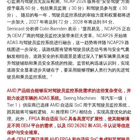
心监测与驾驶员无反应检测。NCAP 2026 版将在“安全驾驶”方面
授予最高 60 分，包括乘员监测（ 30 分）和驾驶员参与度（ 30
分）。 随后的每一年，驾驶员监控系统的审核力度和权重都将进
一步加大，2027 年将达到 72 分，2028 年将达到 84 分。
Semicast 分析师 Colin Barnden 表示：“显而易见，NCAP26 正在
为 OEM 厂商的驾驶员监控决策带来巨大变革。NCAP26 开始将
ADAS 与驾驶员监控系统进行融合，这一趋势将伴随 NCAP29 路
线图进一步深化，该路线图有望将驾驶员状态信号将与安全气囊
触发相结合。道路安全的长期愿景是通过深入了解车辆乘员来提
升驾驶辅助和乘员安全系统的性能。监管机构迅速认识到，实现
道路安全显著进步关键在于，要采用能够理解人类行为的先进驾
驶员和乘员监控系统。”
AMD 产品组合能够应对驾驶员监控系统需求的这些复杂变化，并
助力改进车辆的 ADAS 系统。
Seeing Machines
等汽车一级（
Tier 1 ）供应商已选择 AMD 自适应 SoC 用于其驾驶员监控系统，
因其能将可编程逻辑、AI 推理和 CPU 相结合，实现高度优化的处
理。此外，
FPGA 和自适应 SoC 具备高度可扩展性，使其能够满
足不同 OEM 平台的需求，以及 ISO 26262 和 ASIL-B 认证等信息
保护与安全规章。
众多 OEM 厂商已选用 AMD FPGA 和自适应 SoC 集成到其驾驶员