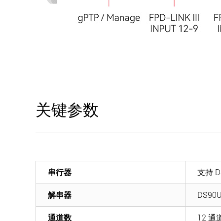
关键参数
串行器
支持 D
解串器
DS90
通道数
12 通