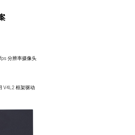
案
0fps 分辨率摄像头
用 V4L2 框架驱动